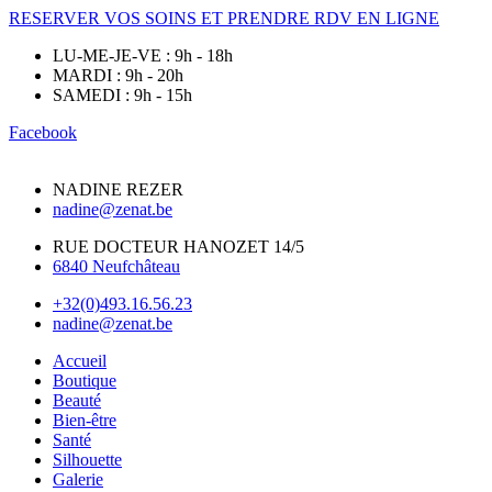
RESERVER VOS SOINS ET PRENDRE RDV EN LIGNE
LU-ME-JE-VE : 9h - 18h
MARDI : 9h - 20h
SAMEDI : 9h - 15h
Facebook
NADINE REZER
nadine@zenat.be
RUE DOCTEUR HANOZET 14/5
6840 Neufchâteau
+32(0)493.16.56.23
nadine@zenat.be
Accueil
Boutique
Beauté
Bien-être
Santé
Silhouette
Galerie