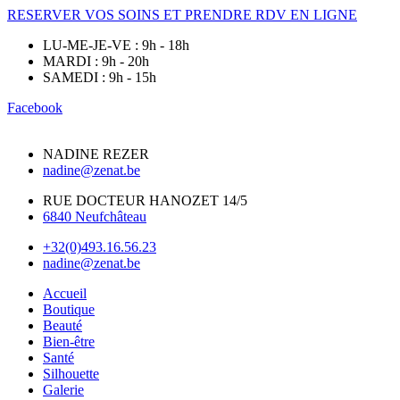
RESERVER VOS SOINS ET PRENDRE RDV EN LIGNE
LU-ME-JE-VE : 9h - 18h
MARDI : 9h - 20h
SAMEDI : 9h - 15h
Facebook
NADINE REZER
nadine@zenat.be
RUE DOCTEUR HANOZET 14/5
6840 Neufchâteau
+32(0)493.16.56.23
nadine@zenat.be
Accueil
Boutique
Beauté
Bien-être
Santé
Silhouette
Galerie