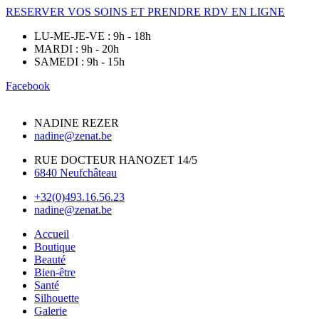
RESERVER VOS SOINS ET PRENDRE RDV EN LIGNE
LU-ME-JE-VE : 9h - 18h
MARDI : 9h - 20h
SAMEDI : 9h - 15h
Facebook
NADINE REZER
nadine@zenat.be
RUE DOCTEUR HANOZET 14/5
6840 Neufchâteau
+32(0)493.16.56.23
nadine@zenat.be
Accueil
Boutique
Beauté
Bien-être
Santé
Silhouette
Galerie