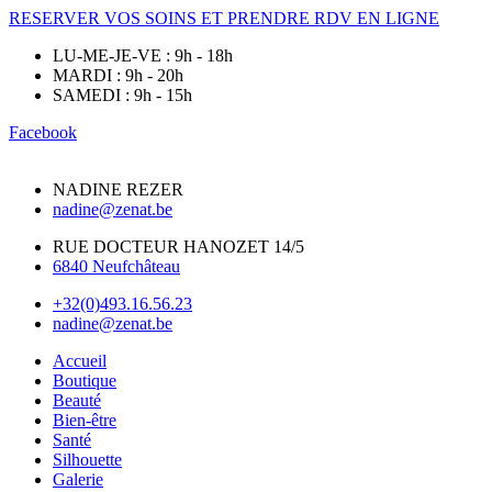
RESERVER VOS SOINS ET PRENDRE RDV EN LIGNE
LU-ME-JE-VE : 9h - 18h
MARDI : 9h - 20h
SAMEDI : 9h - 15h
Facebook
NADINE REZER
nadine@zenat.be
RUE DOCTEUR HANOZET 14/5
6840 Neufchâteau
+32(0)493.16.56.23
nadine@zenat.be
Accueil
Boutique
Beauté
Bien-être
Santé
Silhouette
Galerie