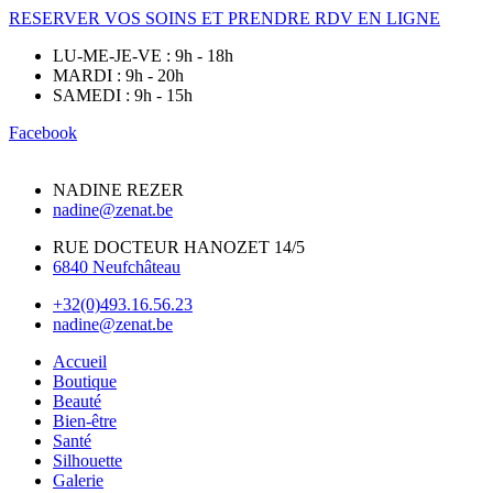
RESERVER VOS SOINS ET PRENDRE RDV EN LIGNE
LU-ME-JE-VE : 9h - 18h
MARDI : 9h - 20h
SAMEDI : 9h - 15h
Facebook
NADINE REZER
nadine@zenat.be
RUE DOCTEUR HANOZET 14/5
6840 Neufchâteau
+32(0)493.16.56.23
nadine@zenat.be
Accueil
Boutique
Beauté
Bien-être
Santé
Silhouette
Galerie