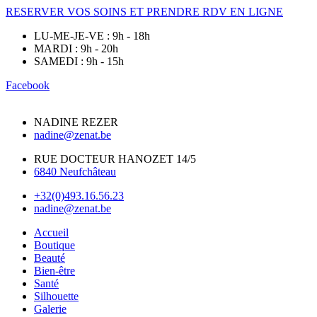
RESERVER VOS SOINS ET PRENDRE RDV EN LIGNE
LU-ME-JE-VE : 9h - 18h
MARDI : 9h - 20h
SAMEDI : 9h - 15h
Facebook
NADINE REZER
nadine@zenat.be
RUE DOCTEUR HANOZET 14/5
6840 Neufchâteau
+32(0)493.16.56.23
nadine@zenat.be
Accueil
Boutique
Beauté
Bien-être
Santé
Silhouette
Galerie