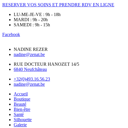
RESERVER VOS SOINS ET PRENDRE RDV EN LIGNE
LU-ME-JE-VE : 9h - 18h
MARDI : 9h - 20h
SAMEDI : 9h - 15h
Facebook
NADINE REZER
nadine@zenat.be
RUE DOCTEUR HANOZET 14/5
6840 Neufchâteau
+32(0)493.16.56.23
nadine@zenat.be
Accueil
Boutique
Beauté
Bien-être
Santé
Silhouette
Galerie