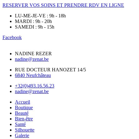
RESERVER VOS SOINS ET PRENDRE RDV EN LIGNE
LU-ME-JE-VE : 9h - 18h
MARDI : 9h - 20h
SAMEDI : 9h - 15h
Facebook
NADINE REZER
nadine@zenat.be
RUE DOCTEUR HANOZET 14/5
6840 Neufchâteau
+32(0)493.16.56.23
nadine@zenat.be
Accueil
Boutique
Beauté
Bien-être
Santé
Silhouette
Galerie