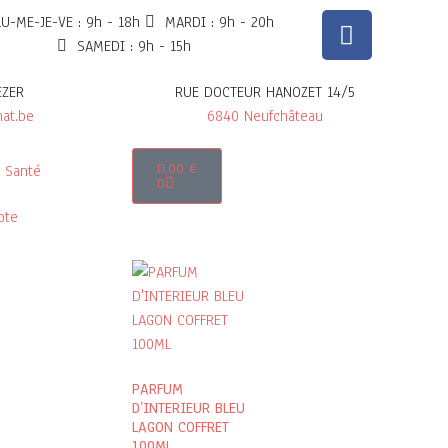
LU-ME-JE-VE : 9h - 18h
MARDI : 9h - 20h
SAMEDI : 9h - 15h
EZER
RUE DOCTEUR HANOZET 14/5
at.be
6840 Neufchâteau
0,00
€
Santé
0
pte
PARFUM
D’INTERIEUR BLEU
LAGON COFFRET
100ML