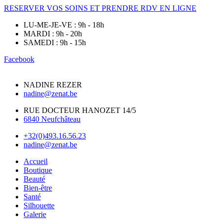
RESERVER VOS SOINS ET PRENDRE RDV EN LIGNE
LU-ME-JE-VE : 9h - 18h
MARDI : 9h - 20h
SAMEDI : 9h - 15h
Facebook
NADINE REZER
nadine@zenat.be
RUE DOCTEUR HANOZET 14/5
6840 Neufchâteau
+32(0)493.16.56.23
nadine@zenat.be
Accueil
Boutique
Beauté
Bien-être
Santé
Silhouette
Galerie