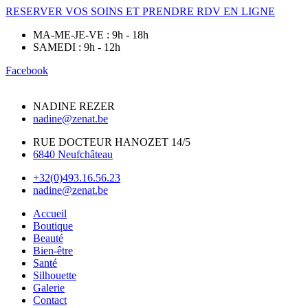
RESERVER VOS SOINS ET PRENDRE RDV EN LIGNE
MA-ME-JE-VE : 9h - 18h
SAMEDI : 9h - 12h
Facebook
NADINE REZER
nadine@zenat.be
RUE DOCTEUR HANOZET 14/5
6840 Neufchâteau
+32(0)493.16.56.23
nadine@zenat.be
Accueil
Boutique
Beauté
Bien-être
Santé
Silhouette
Galerie
Contact